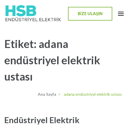
İçeriğe
atla
BİZE ULAŞIN
(Enter
HSB Endüstriyel Elektrik
tuşuna
basın)
Etiket:
adana
endüstriyel elektrik
ustası
Ana Sayfa
>
adana endüstriyel elektrik ustası
Endüstriyel Elektrik