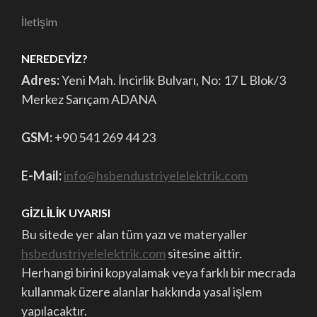
İletişim
NEREDEYIZ?
Adres:
Yeni Mah. İncirlik Bulvarı, No: 17 L Blok/3
Merkez Sarıçam ADANA
GSM:
+90 541 269 44 23
E-Mail:
info@hsbendustriyelelektrik.com
GIZLILIK UYARISI
Bu sitede yer alan tüm yazı ve materyaller
hsbedustriyelelektrik.com
sitesine aittir.
Herhangi birini kopyalamak veya farklı bir mecrada
kullanmak üzere alanlar hakkında yasal işlem
yapılacaktır.