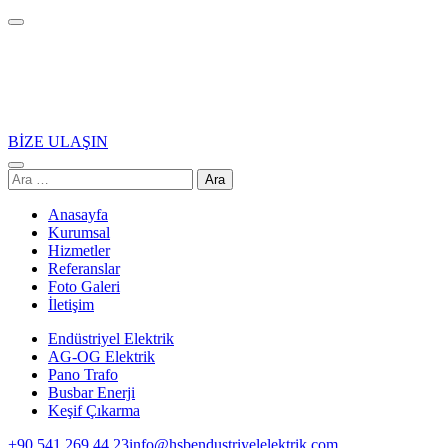
İçeriğe
atla
(Enter
tuşuna
basın)
BİZE ULAŞIN
HSB Endüstriyel Elektrik
Arama:
Anasayfa
Kurumsal
Hizmetler
Referanslar
Foto Galeri
İletişim
Endüstriyel Elektrik
AG-OG Elektrik
Pano Trafo
Busbar Enerji
Keşif Çıkarma
+90 541 269 44 23
info@hsbendustriyelelektrik.com