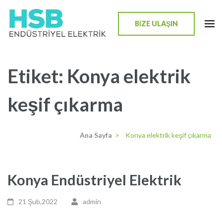
İçeriğe
atla
BİZE ULAŞIN
(Enter
HSB Endüstriyel Elektrik
tuşuna
basın)
Etiket:
Konya elektrik
keşif çıkarma
Ana Sayfa
>
Konya elektrik keşif çıkarma
Konya Endüstriyel Elektrik
21 Şub,2022
admin