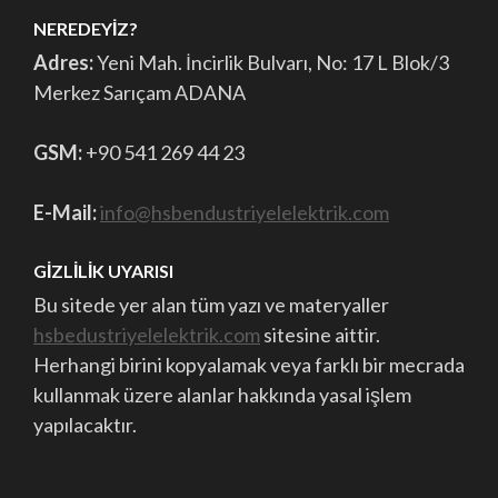
NEREDEYIZ?
Adres:
Yeni Mah. İncirlik Bulvarı, No: 17 L Blok/3
Merkez Sarıçam ADANA
GSM:
+90 541 269 44 23
E-Mail:
info@hsbendustriyelelektrik.com
GIZLILIK UYARISI
Bu sitede yer alan tüm yazı ve materyaller
hsbedustriyelelektrik.com
sitesine aittir.
Herhangi birini kopyalamak veya farklı bir mecrada
kullanmak üzere alanlar hakkında yasal işlem
yapılacaktır.